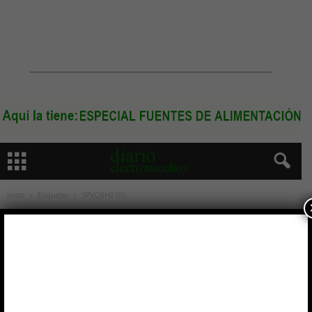
Inicio
Etiquetas
SPVQ8H0100