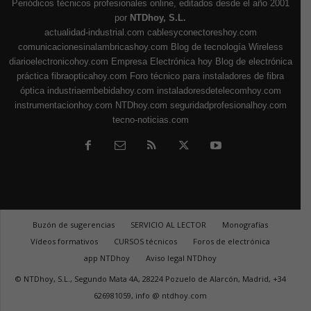
Periódicos técnicos profesionales online, editados desde el año 2001
por
NTDhoy, S.L.
actualidad-industrial.com
cablesyconectoreshoy.com
comunicacionesinalambricashoy.com
Blog de tecnología Wireless
diarioelectronicohoy.com
Empresa Electrónica hoy
Blog de electrónica
práctica
fibraopticahoy.com
Foro técnico para instaladores de fibra
óptica
industriaembebidahoy.com
instaladoresdetelecomhoy.com
instrumentacionhoy.com
NTDhoy.com
seguridadprofesionalhoy.com
tecno-noticias.com
Buzón de sugerencias
SERVICIO AL LECTOR
Monografías
Vídeos formativos
CURSOS técnicos
Foros de electrónica
app NTDhoy
Aviso legal NTDhoy
© NTDhoy, S.L., Segundo Mata 4A, 28224 Pozuelo de Alarcón, Madrid, +34
626981059, info @ ntdhoy.com