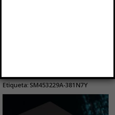
Inicio
Etiquetas
SM453229A-381N7Y
Etiqueta: SM453229A-381N7Y