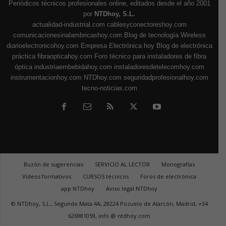
Periódicos técnicos profesionales online, editados desde el año 2001
por
NTDhoy, S.L.
actualidad-industrial.com
cablesyconectoreshoy.com
comunicacionesinalambricashoy.com
Blog de tecnología Wireless
diarioelectronicohoy.com
Empresa Electrónica hoy
Blog de electrónica
práctica
fibraopticahoy.com
Foro técnico para instaladores de fibra
óptica
industriaembebidahoy.com
instaladoresdetelecomhoy.com
instrumentacionhoy.com
NTDhoy.com
seguridadprofesionalhoy.com
tecno-noticias.com
Buzón de sugerencias
SERVICIO AL LECTOR
Monografías
Vídeos formativos
CURSOS técnicos
Foros de electrónica
app NTDhoy
Aviso legal NTDhoy
© NTDhoy, S.L., Segundo Mata 4A, 28224 Pozuelo de Alarcón, Madrid, +34
626981059, info @ ntdhoy.com