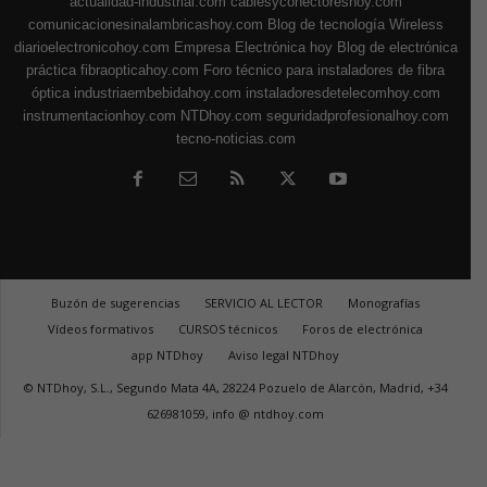
actualidad-industrial.com
cablesyconectoreshoy.com
comunicacionesinalambricashoy.com
Blog de tecnología Wireless
diarioelectronicohoy.com
Empresa Electrónica hoy
Blog de electrónica
práctica
fibraopticahoy.com
Foro técnico para instaladores de fibra
óptica
industriaembebidahoy.com
instaladoresdetelecomhoy.com
instrumentacionhoy.com
NTDhoy.com
seguridadprofesionalhoy.com
tecno-noticias.com
Buzón de sugerencias
SERVICIO AL LECTOR
Monografías
Vídeos formativos
CURSOS técnicos
Foros de electrónica
app NTDhoy
Aviso legal NTDhoy
© NTDhoy, S.L., Segundo Mata 4A, 28224 Pozuelo de Alarcón, Madrid, +34
626981059, info @ ntdhoy.com