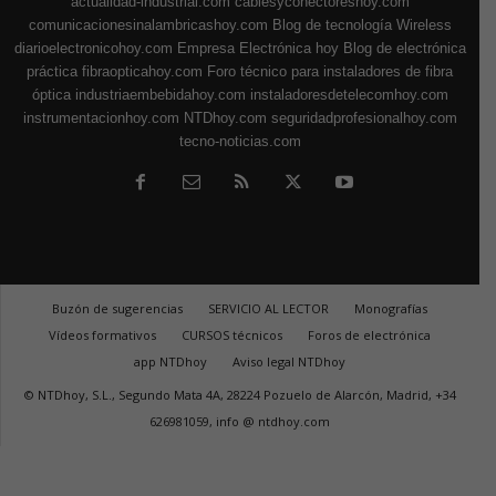
actualidad-industrial.com
cablesyconectoreshoy.com
comunicacionesinalambricashoy.com
Blog de tecnología Wireless
diarioelectronicohoy.com
Empresa Electrónica hoy
Blog de electrónica
práctica
fibraopticahoy.com
Foro técnico para instaladores de fibra
óptica
industriaembebidahoy.com
instaladoresdetelecomhoy.com
instrumentacionhoy.com
NTDhoy.com
seguridadprofesionalhoy.com
tecno-noticias.com
Buzón de sugerencias
SERVICIO AL LECTOR
Monografías
Vídeos formativos
CURSOS técnicos
Foros de electrónica
app NTDhoy
Aviso legal NTDhoy
© NTDhoy, S.L., Segundo Mata 4A, 28224 Pozuelo de Alarcón, Madrid, +34
626981059, info @ ntdhoy.com