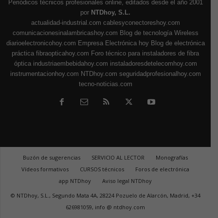
Periódicos técnicos profesionales online, editados desde el año 2001
por
NTDhoy, S.L.
actualidad-industrial.com
cablesyconectoreshoy.com
comunicacionesinalambricashoy.com
Blog de tecnología Wireless
diarioelectronicohoy.com
Empresa Electrónica hoy
Blog de electrónica
práctica
fibraopticahoy.com
Foro técnico para instaladores de fibra
óptica
industriaembebidahoy.com
instaladoresdetelecomhoy.com
instrumentacionhoy.com
NTDhoy.com
seguridadprofesionalhoy.com
tecno-noticias.com
Buzón de sugerencias
SERVICIO AL LECTOR
Monografías
Vídeos formativos
CURSOS técnicos
Foros de electrónica
app NTDhoy
Aviso legal NTDhoy
© NTDhoy, S.L., Segundo Mata 4A, 28224 Pozuelo de Alarcón, Madrid, +34
626981059, info @ ntdhoy.com