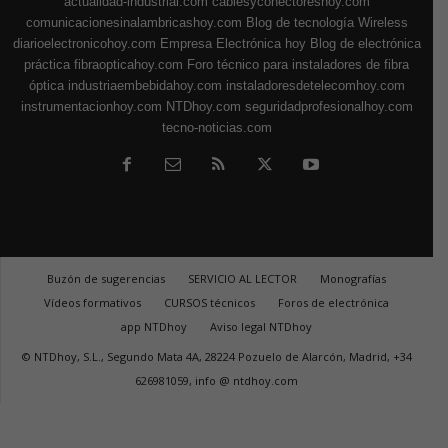
actualidad-industrial.com
cablesyconectoreshoy.com
comunicacionesinalambricashoy.com
Blog de tecnología Wireless
diarioelectronicohoy.com
Empresa Electrónica hoy
Blog de electrónica
práctica
fibraopticahoy.com
Foro técnico para instaladores de fibra
óptica
industriaembebidahoy.com
instaladoresdetelecomhoy.com
instrumentacionhoy.com
NTDhoy.com
seguridadprofesionalhoy.com
tecno-noticias.com
Buzón de sugerencias
SERVICIO AL LECTOR
Monografías
Vídeos formativos
CURSOS técnicos
Foros de electrónica
app NTDhoy
Aviso legal NTDhoy
© NTDhoy, S.L., Segundo Mata 4A, 28224 Pozuelo de Alarcón, Madrid, +34
626981059, info @ ntdhoy.com