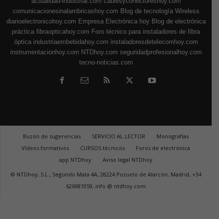
actualidad-industrial.com
cablesyconectoreshoy.com
comunicacionesinalambricashoy.com
Blog de tecnología Wireless
diarioelectronicohoy.com
Empresa Electrónica hoy
Blog de electrónica
práctica
fibraopticahoy.com
Foro técnico para instaladores de fibra
óptica
industriaembebidahoy.com
instaladoresdetelecomhoy.com
instrumentacionhoy.com
NTDhoy.com
seguridadprofesionalhoy.com
tecno-noticias.com
Buzón de sugerencias
SERVICIO AL LECTOR
Monografías
Vídeos formativos
CURSOS técnicos
Foros de electrónica
app NTDhoy
Aviso legal NTDhoy
© NTDhoy, S.L., Segundo Mata 4A, 28224 Pozuelo de Alarcón, Madrid, +34
626981059, info @ ntdhoy.com