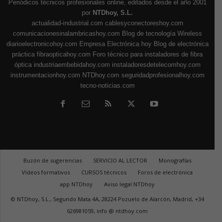
Periódicos técnicos profesionales online, editados desde el año 2001
por
NTDhoy, S.L.
actualidad-industrial.com
cablesyconectoreshoy.com
comunicacionesinalambricashoy.com
Blog de tecnología Wireless
diarioelectronicohoy.com
Empresa Electrónica hoy
Blog de electrónica
práctica
fibraopticahoy.com
Foro técnico para instaladores de fibra
óptica
industriaembebidahoy.com
instaladoresdetelecomhoy.com
instrumentacionhoy.com
NTDhoy.com
seguridadprofesionalhoy.com
tecno-noticias.com
Buzón de sugerencias
SERVICIO AL LECTOR
Monografías
Vídeos formativos
CURSOS técnicos
Foros de electrónica
app NTDhoy
Aviso legal NTDhoy
© NTDhoy, S.L., Segundo Mata 4A, 28224 Pozuelo de Alarcón, Madrid, +34
626981059, info @ ntdhoy.com