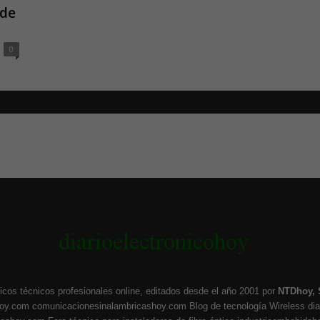
 de
0
icos técnicos profesionales online, editados desde el año 2001 por
NTDhoy, 
hoy.com
comunicacionesinalambricashoy.com
Blog de tecnología Wireless
di