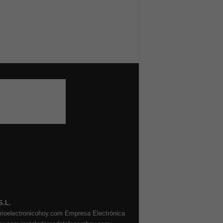
S.L.
arioelectronicohoy.com
Empresa Electrónica