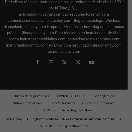
Periódicos técnicos profesionales online, editados desde el año 2001
por
NTDhoy, S.L.
actualidad-industrial.com
cablesyconectoreshoy.com
comunicacionesinalambricashoy.com
Blog de tecnología Wireless
diarioelectronicohoy.com
Empresa Electrónica hoy
Blog de electrónica
práctica
fibraopticahoy.com
Foro técnico para instaladores de fibra
óptica
industriaembebidahoy.com
instaladoresdetelecomhoy.com
instrumentacionhoy.com
NTDhoy.com
seguridadprofesionalhoy.com
tecno-noticias.com
Buzón de sugerencias
SERVICIO AL LECTOR
Monografías
Vídeos formativos
CURSOS técnicos
Foros de electrónica
app NTDhoy
Aviso legal NTDhoy
© NTDhoy, S.L., Segundo Mata 4A, 28224 Pozuelo de Alarcón, Madrid, +34
626981059, info @ ntdhoy.com