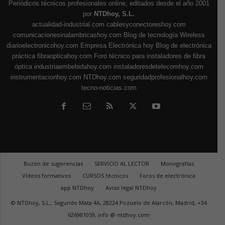
Periódicos técnicos profesionales online, editados desde el año 2001
por
NTDhoy, S.L.
actualidad-industrial.com
cablesyconectoreshoy.com
comunicacionesinalambricashoy.com
Blog de tecnología Wireless
diarioelectronicohoy.com
Empresa Electrónica hoy
Blog de electrónica
práctica
fibraopticahoy.com
Foro técnico para instaladores de fibra
óptica
industriaembebidahoy.com
instaladoresdetelecomhoy.com
instrumentacionhoy.com
NTDhoy.com
seguridadprofesionalhoy.com
tecno-noticias.com
Buzón de sugerencias
SERVICIO AL LECTOR
Monografías
Vídeos formativos
CURSOS técnicos
Foros de electrónica
app NTDhoy
Aviso legal NTDhoy
© NTDhoy, S.L., Segundo Mata 4A, 28224 Pozuelo de Alarcón, Madrid, +34
626981059, info @ ntdhoy.com