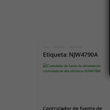
i
c
o
h
o
y
.
c
o
m
Inicio
Etiquetas
NJW4790A
Etiqueta: NJW4790A
Controlador de fuente de