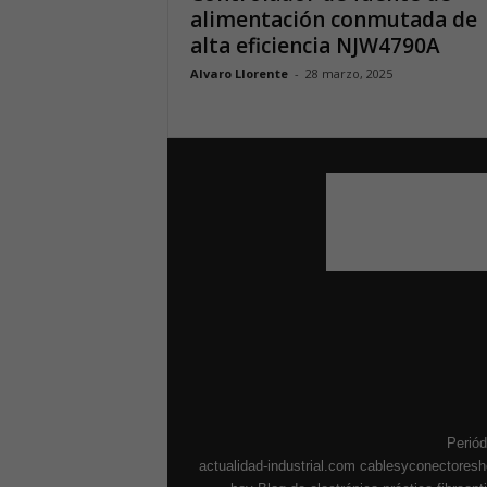
alimentación conmutada de
alta eficiencia NJW4790A
Alvaro Llorente
-
28 marzo, 2025
Periód
actualidad-industrial.com
cablesyconectores