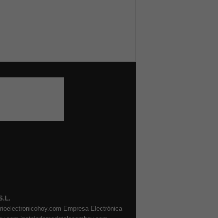
S.L.
arioelectronicohoy.com
Empresa Electrónica