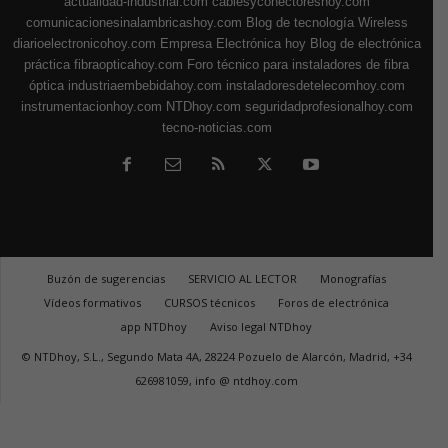
actualidad-industrial.com
cablesyconectoreshoy.com
comunicacionesinalambricashoy.com
Blog de tecnología Wireless
diarioelectronicohoy.com
Empresa Electrónica hoy
Blog de electrónica
práctica
fibraopticahoy.com
Foro técnico para instaladores de fibra
óptica
industriaembebidahoy.com
instaladoresdetelecomhoy.com
instrumentacionhoy.com
NTDhoy.com
seguridadprofesionalhoy.com
tecno-noticias.com
Buzón de sugerencias
SERVICIO AL LECTOR
Monografías
Vídeos formativos
CURSOS técnicos
Foros de electrónica
app NTDhoy
Aviso legal NTDhoy
© NTDhoy, S.L., Segundo Mata 4A, 28224 Pozuelo de Alarcón, Madrid, +34
626981059, info @ ntdhoy.com