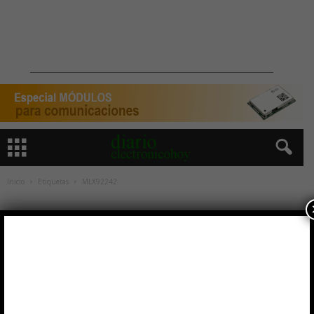
Inicio
Etiquetas
MLX92242