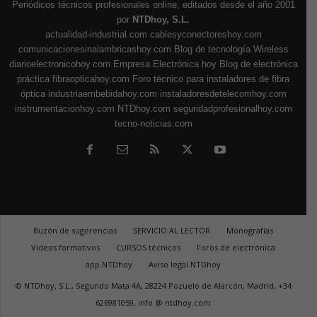
Periódicos técnicos profesionales online, editados desde el año 2001
por
NTDhoy, S.L.
actualidad-industrial.com
cablesyconectoreshoy.com
comunicacionesinalambricashoy.com
Blog de tecnología Wireless
diarioelectronicohoy.com
Empresa Electrónica hoy
Blog de electrónica
práctica
fibraopticahoy.com
Foro técnico para instaladores de fibra
óptica
industriaembebidahoy.com
instaladoresdetelecomhoy.com
instrumentacionhoy.com
NTDhoy.com
seguridadprofesionalhoy.com
tecno-noticias.com
Buzón de sugerencias
SERVICIO AL LECTOR
Monografías
Vídeos formativos
CURSOS técnicos
Foros de electrónica
app NTDhoy
Aviso legal NTDhoy
© NTDhoy, S.L., Segundo Mata 4A, 28224 Pozuelo de Alarcón, Madrid, +34
626981059, info @ ntdhoy.com