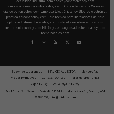
actualidad-industrial.com
cablesyconectoreshoy.com
comunicacionesinalambricashoy.com
Blog de tecnología Wireless
diarioelectronicohoy.com
Empresa Electrónica hoy
Blog de electrónica
práctica
fibraopticahoy.com
Foro técnico para instaladores de fibra
óptica
industriaembebidahoy.com
instaladoresdetelecomhoy.com
instrumentacionhoy.com
NTDhoy.com
seguridadprofesionalhoy.com
tecno-noticias.com
Buzón de sugerencias
SERVICIO AL LECTOR
Monografías
Vídeos formativos
CURSOS técnicos
Foros de electrónica
app NTDhoy
Aviso legal NTDhoy
© NTDhoy, S.L., Segundo Mata 4A, 28224 Pozuelo de Alarcón, Madrid, +34
626981059, info @ ntdhoy.com