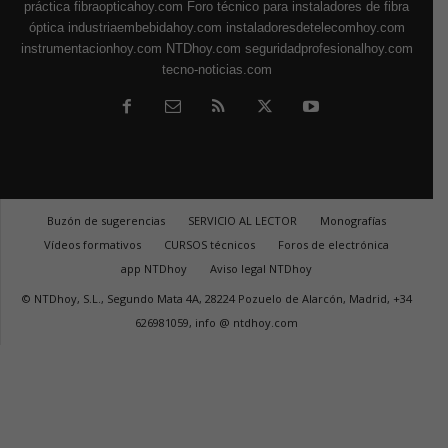
práctica
fibraopticahoy.com
Foro técnico para instaladores de fibra
óptica
industriaembebidahoy.com
instaladoresdetelecomhoy.com
instrumentacionhoy.com
NTDhoy.com
seguridadprofesionalhoy.com
tecno-noticias.com
Buzón de sugerencias
SERVICIO AL LECTOR
Monografías
Vídeos formativos
CURSOS técnicos
Foros de electrónica
app NTDhoy
Aviso legal NTDhoy
© NTDhoy, S.L., Segundo Mata 4A, 28224 Pozuelo de Alarcón, Madrid, +34
626981059, info @ ntdhoy.com