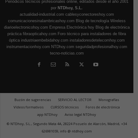
Periódicos técnicos profesionales online, editados desde el año 2001
por
NTDhoy, S.L.
actualidad-industrial.com
cablesyconectoreshoy.com
comunicacionesinalambricashoy.com
Blog de tecnología Wireless
diarioelectronicohoy.com
Empresa Electrónica hoy
Blog de electrónica
práctica
fibraopticahoy.com
Foro técnico para instaladores de fibra
óptica
industriaembebidahoy.com
instaladoresdetelecomhoy.com
instrumentacionhoy.com
NTDhoy.com
seguridadprofesionalhoy.com
tecno-noticias.com
Buzón de sugerencias
SERVICIO AL LECTOR
Monografías
Vídeos formativos
CURSOS técnicos
Foros de electrónica
app NTDhoy
Aviso legal NTDhoy
© NTDhoy, S.L., Segundo Mata 4A, 28224 Pozuelo de Alarcón, Madrid, +34
626981059, info @ ntdhoy.com