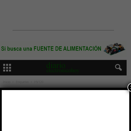
Inicio
Etiquetas
HV120