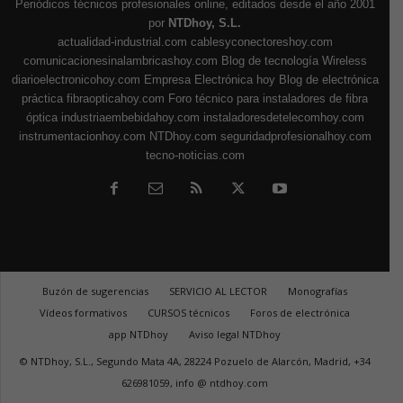
Periódicos técnicos profesionales online, editados desde el año 2001
por
NTDhoy, S.L.
actualidad-industrial.com
cablesyconectoreshoy.com
comunicacionesinalambricashoy.com
Blog de tecnología Wireless
diarioelectronicohoy.com
Empresa Electrónica hoy
Blog de electrónica
práctica
fibraopticahoy.com
Foro técnico para instaladores de fibra
óptica
industriaembebidahoy.com
instaladoresdetelecomhoy.com
instrumentacionhoy.com
NTDhoy.com
seguridadprofesionalhoy.com
tecno-noticias.com
Buzón de sugerencias
SERVICIO AL LECTOR
Monografías
Vídeos formativos
CURSOS técnicos
Foros de electrónica
app NTDhoy
Aviso legal NTDhoy
© NTDhoy, S.L., Segundo Mata 4A, 28224 Pozuelo de Alarcón, Madrid, +34
626981059, info @ ntdhoy.com