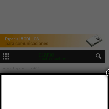
Inicio
Etiquetas
HI-84210