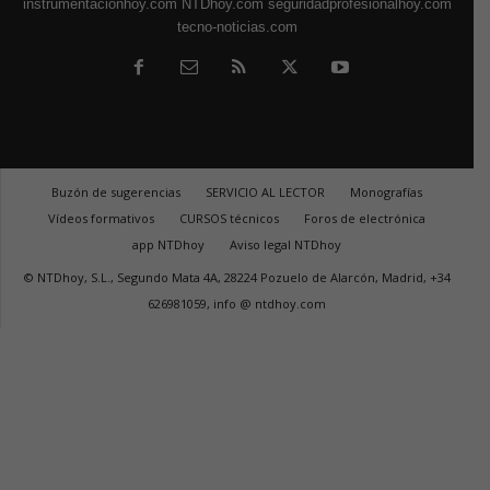
instrumentacionhoy.com
NTDhoy.com
seguridadprofesionalhoy.com
tecno-noticias.com
Buzón de sugerencias
SERVICIO AL LECTOR
Monografías
Vídeos formativos
CURSOS técnicos
Foros de electrónica
app NTDhoy
Aviso legal NTDhoy
© NTDhoy, S.L., Segundo Mata 4A, 28224 Pozuelo de Alarcón, Madrid, +34
626981059, info @ ntdhoy.com