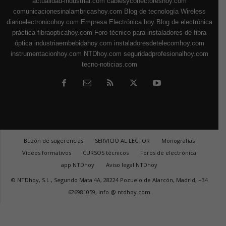
actualidad-industrial.com
cablesyconectoreshoy.com
comunicacionesinalambricashoy.com
Blog de tecnología Wireless
diarioelectronicohoy.com
Empresa Electrónica hoy
Blog de electrónica
práctica
fibraopticahoy.com
Foro técnico para instaladores de fibra
óptica
industriaembebidahoy.com
instaladoresdetelecomhoy.com
instrumentacionhoy.com
NTDhoy.com
seguridadprofesionalhoy.com
tecno-noticias.com
Buzón de sugerencias
SERVICIO AL LECTOR
Monografías
Vídeos formativos
CURSOS técnicos
Foros de electrónica
app NTDhoy
Aviso legal NTDhoy
© NTDhoy, S.L., Segundo Mata 4A, 28224 Pozuelo de Alarcón, Madrid, +34
626981059, info @ ntdhoy.com