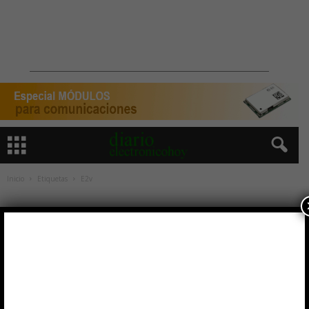
Inicio
Etiquetas
E2v